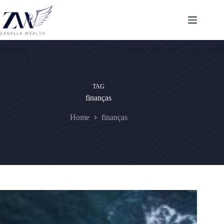
Pular
para
o
conteúdo
TAG
finanças
Home
finanças