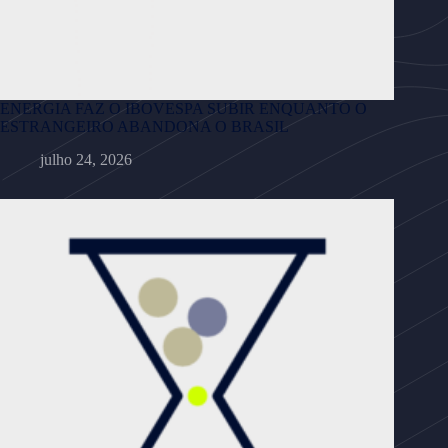
ENERGIA FAZ O IBOVESPA SUBIR ENQUANTO O
ESTRANGEIRO ABANDONA O BRASIL
julho 24, 2026