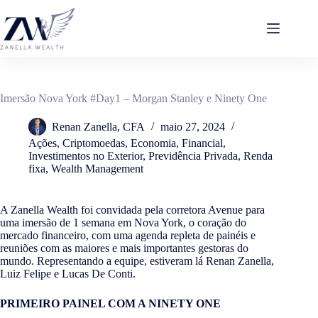
Pular
para
o
conteúdo
Imersão Nova York #Day1 – Morgan Stanley e Ninety One
Renan Zanella, CFA
maio 27, 2024
Ações
,
Criptomoedas
,
Economia
,
Financial
,
Investimentos no Exterior
,
Previdência Privada
,
Renda
fixa
,
Wealth Management
A Zanella Wealth foi convidada pela corretora Avenue para
uma imersão de 1 semana em Nova York, o coração do
mercado financeiro, com uma agenda repleta de painéis e
reuniões com as maiores e mais importantes gestoras do
mundo. Representando a equipe, estiveram lá Renan Zanella,
Luiz Felipe e Lucas De Conti.
PRIMEIRO PAINEL COM A NINETY ONE