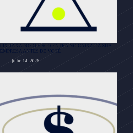
PIX TAXADO? O FISCO ENTRA NO CAIXA DA SUA
EMPRESA ANTES DE VOCÊ
julho 14, 2026