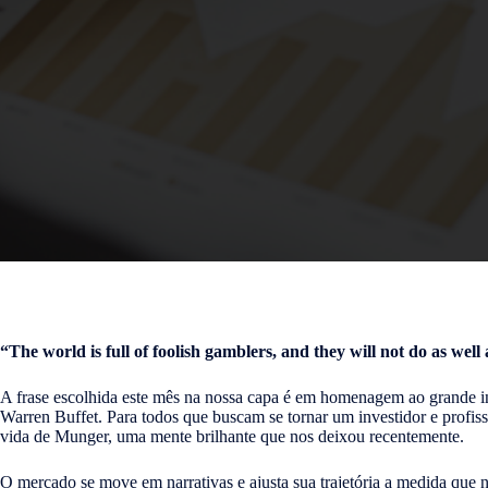
“The world is full of foolish gamblers, and they will not do as well
A frase escolhida este mês na nossa capa é em homenagem ao grande in
Warren Buffet. Para todos que buscam se tornar um investidor e profiss
vida de Munger, uma mente brilhante que nos deixou recentemente.
O mercado se move em narrativas e ajusta sua trajetória a medida que