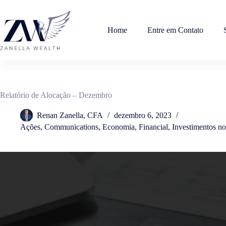
Pular
para
o
Home
Entre em Contato
conteúdo
Relatório de Alocação – Dezembro
Renan Zanella, CFA
dezembro 6, 2023
Ações
,
Communications
,
Economia
,
Financial
,
Investimentos no