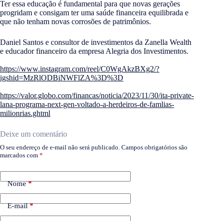
Ter essa educação é fundamental para que novas gerações
progridam e consigam ter uma saúde financeira equilibrada e
que não tenham novas corrosões de patrimônios.
Daniel Santos e consultor de investimentos da Zanella Wealth
e educador financeiro da empresa Alegria dos Investimentos.
https://www.instagram.com/reel/C0WgAkzBXg2/?
igshid=MzRlODBiNWFlZA%3D%3D
https://valor.globo.com/financas/noticia/2023/11/30/ita-private-
lana-programa-next-gen-voltado-a-herdeiros-de-famlias-
milionrias.ghtml
Deixe um comentário
O seu endereço de e-mail não será publicado.
Campos obrigatórios são
marcados com
*
Nome
*
E-mail
*