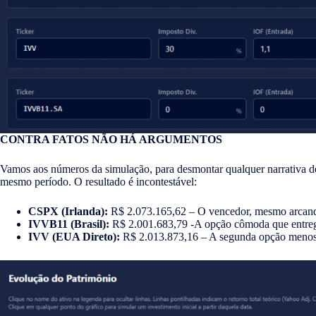
CONTRA FATOS NÃO HÁ ARGUMENTOS
Vamos aos números da simulação, para desmontar qualquer narrativa de
mesmo período. O resultado é incontestável:
CSPX (Irlanda):
R$ 2.073.165,62 – O vencedor, mesmo arcando
IVVB11 (Brasil):
R$ 2.001.683,79 -A opção cômoda que entreg
IVV (EUA Direto):
R$ 2.013.873,16 – A segunda opção menos 