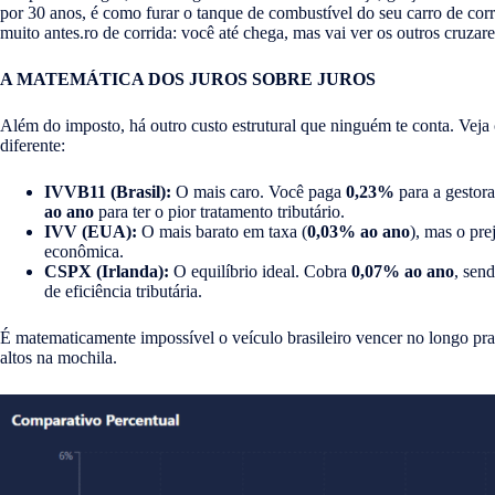
por 30 anos, é como furar o tanque de combustível do seu carro de corr
muito antes.ro de corrida: você até chega, mas vai ver os outros cruzar
A MATEMÁTICA DOS JUROS SOBRE JUROS
Além do imposto, há outro custo estrutural que ninguém te conta. Veja 
diferente:
IVVB11 (Brasil):
O mais caro. Você paga
0,23%
para a gestora
ao ano
para ter o pior tratamento tributário.
IVV (EUA):
O mais barato em taxa (
0,03% ao ano
), mas o pre
econômica.
CSPX (Irlanda):
O equilíbrio ideal. Cobra
0,07% ao ano
, sen
de eficiência tributária.
É matematicamente impossível o veículo brasileiro vencer no longo pr
altos na mochila.