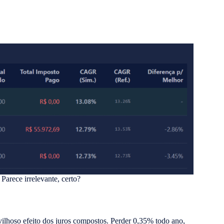
Parece irrelevante, certo?
vilhoso efeito dos juros compostos. Perder 0,35% todo ano,