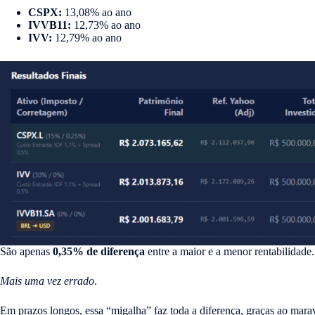
CSPX:
13,08% ao ano
IVVB11:
12,73% ao ano
IVV:
12,79% ao ano
São apenas
0,35% de diferença
entre a maior e a menor rentabilidade. 
Mais uma vez errado
.
Em prazos longos, essa “migalha” faz toda a diferença, graças ao mara