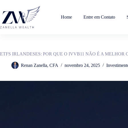
Pular
para
o
Home
Entre em Contato
conteúdo
ETFS IRLANDESES: POR QUE O IVVB11 NÃO É A MELHOR
Renan Zanella, CFA
novembro 24, 2025
Investiment