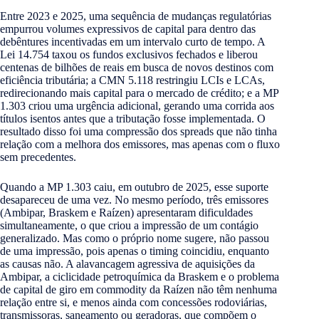
Entre 2023 e 2025, uma sequência de mudanças regulatórias
empurrou volumes expressivos de capital para dentro das
debêntures incentivadas em um intervalo curto de tempo. A
Lei 14.754 taxou os fundos exclusivos fechados e liberou
centenas de bilhões de reais em busca de novos destinos com
eficiência tributária; a CMN 5.118 restringiu LCIs e LCAs,
redirecionando mais capital para o mercado de crédito; e a MP
1.303 criou uma urgência adicional, gerando uma corrida aos
títulos isentos antes que a tributação fosse implementada. O
resultado disso foi uma compressão dos spreads que não tinha
relação com a melhora dos emissores, mas apenas com o fluxo
sem precedentes.
Quando a MP 1.303 caiu, em outubro de 2025, esse suporte
desapareceu de uma vez. No mesmo período, três emissores
(Ambipar, Braskem e Raízen) apresentaram dificuldades
simultaneamente, o que criou a impressão de um contágio
generalizado. Mas como o próprio nome sugere, não passou
de uma impressão, pois apenas o timing coincidiu, enquanto
as causas não. A alavancagem agressiva de aquisições da
Ambipar, a ciclicidade petroquímica da Braskem e o problema
de capital de giro em commodity da Raízen não têm nenhuma
relação entre si, e menos ainda com concessões rodoviárias,
transmissoras, saneamento ou geradoras, que compõem o