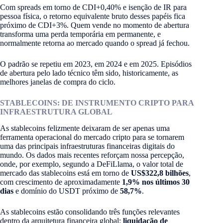
Com spreads em torno de CDI+0,40% e isenção de IR para
pessoa física, o retorno equivalente bruto desses papéis fica
próximo de CDI+3%. Quem vende no momento de abertura
transforma uma perda temporária em permanente, e
normalmente retorna ao mercado quando o spread já fechou.
O padrão se repetiu em 2023, em 2024 e em 2025. Episódios
de abertura pelo lado técnico têm sido, historicamente, as
melhores janelas de compra do ciclo.
STABLECOINS: DE INSTRUMENTO CRIPTO PARA
INFRAESTRUTURA GLOBAL
As stablecoins felizmente deixaram de ser apenas uma
ferramenta operacional do mercado cripto para se tornarem
uma das principais infraestruturas financeiras digitais do
mundo. Os dados mais recentes reforçam nossa percepção,
onde, por exemplo, segundo a DeFiLlama, o valor total de
mercado das stablecoins está em torno de
US$322,8 bilhões
,
com crescimento de aproximadamente
1,9% nos últimos 30
dias
e domínio do USDT próximo de
58,7%
.
As stablecoins estão consolidando três funções relevantes
dentro da arquitetura financeira global:
liquidação de