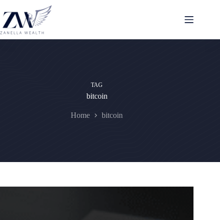
Pular
para
o
conteúdo
TAG
bitcoin
Home
bitcoin