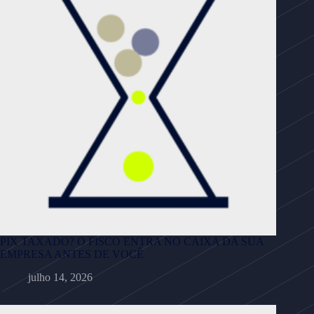
PIX TAXADO? O FISCO ENTRA NO CAIXA DA SUA
EMPRESA ANTES DE VOCÊ
julho 14, 2026