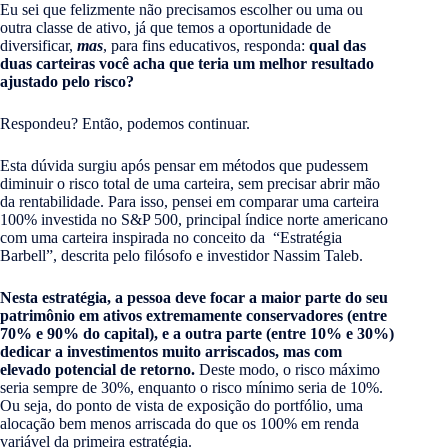
Eu sei que felizmente não precisamos escolher ou uma ou
outra classe de ativo, já que temos a oportunidade de
diversificar,
mas
, para fins educativos, responda:
qual das
duas carteiras você acha que teria um melhor resultado
ajustado pelo risco?
Respondeu? Então, podemos continuar.
Esta dúvida surgiu após pensar em métodos que pudessem
diminuir o risco total de uma carteira, sem precisar abrir mão
da rentabilidade. Para isso, pensei em comparar uma carteira
100% investida no S&P 500, principal índice norte americano
com uma carteira inspirada no conceito da “Estratégia
Barbell”, descrita pelo filósofo e investidor Nassim Taleb.
Nesta estratégia, a pessoa deve focar a maior parte do seu
patrimônio em ativos extremamente conservadores (entre
70% e 90% do capital), e a outra parte (entre 10% e 30%)
dedicar a investimentos muito arriscados, mas com
elevado potencial de retorno.
Deste modo, o risco máximo
seria sempre de 30%, enquanto o risco mínimo seria de 10%.
Ou seja, do ponto de vista de exposição do portfólio, uma
alocação bem menos arriscada do que os 100% em renda
variável da primeira estratégia.