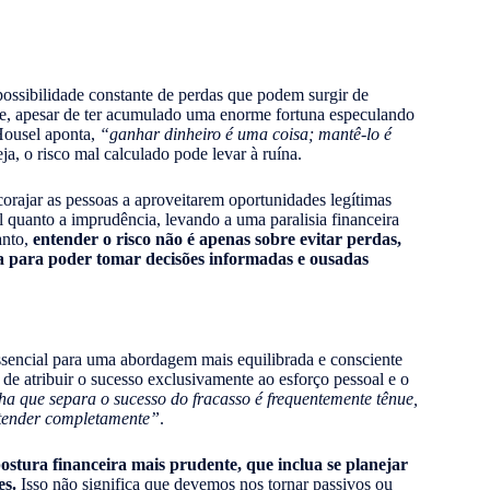
 possibilidade constante de perdas que podem surgir de
e, apesar de ter acumulado uma enorme fortuna especulando
Housel aponta,
“ganhar dinheiro é uma coisa; mantê-lo é
a, o risco mal calculado pode levar à ruína.
orajar as pessoas a aproveitarem oportunidades legítimas
l quanto a imprudência, levando a uma paralisia financeira
anto,
entender o risco não é apenas sobre evitar perdas,
a para poder tomar decisões informadas e ousadas
ssencial para uma abordagem mais equilibrada e consciente
 de atribuir o sucesso exclusivamente ao esforço pessoal e o
ha que separa o sucesso do fracasso é frequentemente tênue,
ntender completamente”
.
stura financeira mais prudente, que inclua se planejar
es.
Isso não significa que devemos nos tornar passivos ou