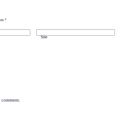
com
*
Site
 I comment.