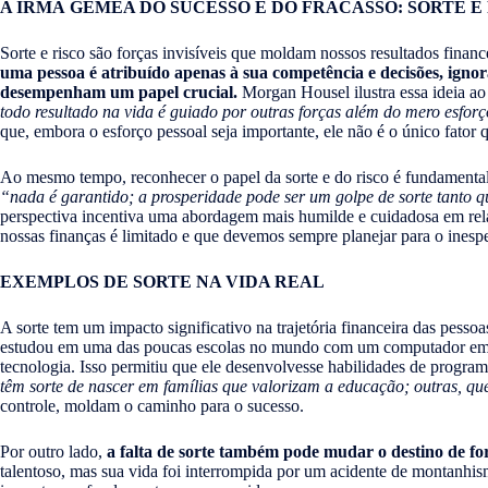
A IRMÃ GÊMEA DO SUCESSO E DO FRACASSO: SORTE E
Sorte e risco são forças invisíveis que moldam nossos resultados finan
uma pessoa é atribuído apenas à sua competência e decisões, igno
desempenham um papel crucial.
Morgan Housel ilustra essa ideia ao
todo resultado na vida é guiado por outras forças além do mero esforç
que, embora o esforço pessoal seja importante, ele não é o único fator 
Ao mesmo tempo, reconhecer o papel da sorte e do risco é fundamental 
“nada é garantido; a prosperidade pode ser um golpe de sorte tanto q
perspectiva incentiva uma abordagem mais humilde e cuidadosa em rel
nossas finanças é limitado e que devemos sempre planejar para o inesp
EXEMPLOS DE SORTE NA VIDA REAL
A sorte tem um impacto significativo na trajetória financeira das pesso
estudou em uma das poucas escolas no mundo com um computador em 
tecnologia. Isso permitiu que ele desenvolvesse habilidades de prog
têm sorte de nascer em famílias que valorizam a educação; outras, que
controle, moldam o caminho para o sucesso.
Por outro lado,
a falta de sorte também pode mudar o destino de fo
talentoso, mas sua vida foi interrompida por um acidente de montanhi