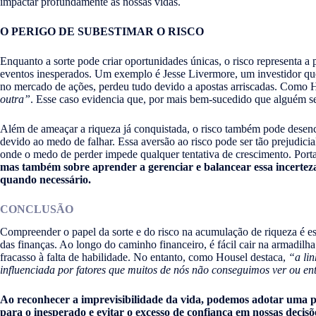
impactar profundamente as nossas vidas.
O PERIGO DE SUBESTIMAR O RISCO
Enquanto a sorte pode criar oportunidades únicas, o risco representa a
eventos inesperados. Um exemplo é Jesse Livermore, um investidor qu
no mercado de ações, perdeu tudo devido a apostas arriscadas. Como 
outra”
. Esse caso evidencia que, por mais bem-sucedido que alguém sej
Além de ameaçar a riqueza já conquistada, o risco também pode desenc
devido ao medo de falhar. Essa aversão ao risco pode ser tão prejudicia
onde o medo de perder impede qualquer tentativa de crescimento. Port
mas também sobre aprender a gerenciar e balancear essa incertez
quando necessário.
CONCLUSÃO
Compreender o papel da sorte e do risco na acumulação de riqueza é e
das finanças. Ao longo do caminho financeiro, é fácil cair na armadilha
fracasso à falta de habilidade. No entanto, como Housel destaca,
“a lin
influenciada por fatores que muitos de nós não conseguimos ver ou e
Ao reconhecer a imprevisibilidade da vida, podemos adotar uma po
para o inesperado e evitar o excesso de confiança em nossas decisõ