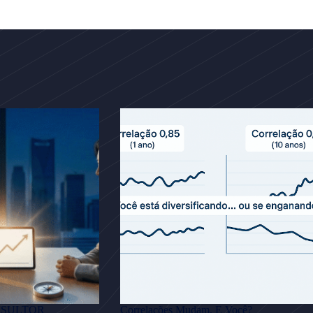
NSULTOR
Correlações Mudam. E Você?