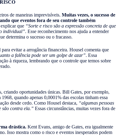
 RISCO
ceiros de maneiras imprevisíveis.
Muitas vezes, o sucesso de
rando que eventos fora de seu controle também
 explicar que
“Sorte e risco são a expressão concreta de que
o individual”
. Esse reconhecimento nos ajuda a entender
que determina o sucesso ou o fracasso.
para evitar a arrogância financeira. Housel comenta que
uanto a falência pode ser um golpe de azar”
. Essa
ação à riqueza, lembrando que o controle que temos sobre
erado.
as, criando oportunidades únicas. Bill Gates, por exemplo,
1968, quando apenas 0,0001% das escolas tinham essa
ramação desde cedo. Como Housel destaca,
“algumas pessoas
 são contra ela.”
Essas circunstâncias, muitas vezes fora de
rma drástica.
Kent Evans, amigo de Gates, era igualmente
smo. Isso mostra como o risco e eventos inesperados podem