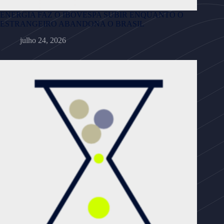
ENERGIA FAZ O IBOVESPA SUBIR ENQUANTO O
ESTRANGEIRO ABANDONA O BRASIL
julho 24, 2026