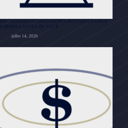
PIX TAXADO? O FISCO ENTRA NO CAIXA DA SUA
EMPRESA ANTES DE VOCÊ
julho 14, 2026