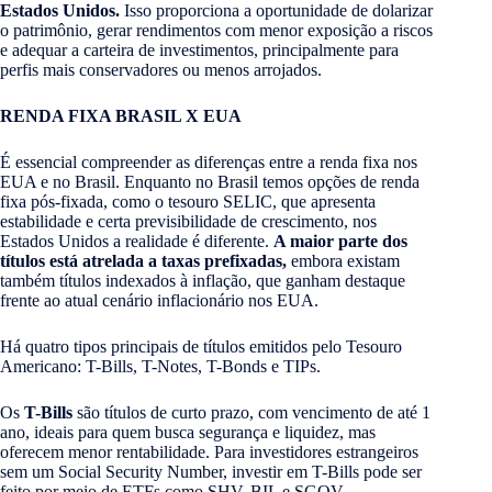
Estados Unidos.
Isso proporciona a oportunidade de dolarizar
o patrimônio, gerar rendimentos com menor exposição a riscos
e adequar a carteira de investimentos, principalmente para
perfis mais conservadores ou menos arrojados.
RENDA FIXA BRASIL X EUA
É essencial compreender as diferenças entre a renda fixa nos
EUA e no Brasil. Enquanto no Brasil temos opções de renda
fixa pós-fixada, como o tesouro SELIC, que apresenta
estabilidade e certa previsibilidade de crescimento, nos
Estados Unidos a realidade é diferente.
A maior parte dos
títulos está atrelada a taxas prefixadas,
embora existam
também títulos indexados à inflação, que ganham destaque
frente ao atual cenário inflacionário nos EUA.
Há quatro tipos principais de títulos emitidos pelo Tesouro
Americano: T-Bills, T-Notes, T-Bonds e TIPs.
Os
T-Bills
são títulos de curto prazo, com vencimento de até 1
ano, ideais para quem busca segurança e liquidez, mas
oferecem menor rentabilidade. Para investidores estrangeiros
sem um Social Security Number, investir em T-Bills pode ser
feito por meio de ETFs como SHV, BIL e SGOV.