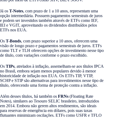
Já os
T-Notes
, com prazo de 1 a 10 anos, representam uma
opção intermediária. Possuem pagamentos semestrais de juros
e podem ser investidos também através de ETFs como IEF,
IEI e VGIT, aproveitando os dividendos distribuídos pelos
ETFs nos EUA.
Os
T-Bonds
, com prazo superior a 10 anos, oferecem uma
visão de longo prazo e pagamentos semestrais de juros. ETFs
como TLT e TLH oferecem opções de investimento nesse tipo
de título, com variações conforme o prazo escolhido.
Os
TIPs
, atrelados à inflação, assemelham-se aos títulos IPCA
no Brasil, embora sejam menos populares devido à menor
historicidade de inflação nos EUA. Os ETFs TIP, VTIP,
SCHP e STIP são alternativas para investimentos nesse tipo de
título, oferecendo uma forma de proteção contra a inflação.
Além desses títulos, há também os
FRNs
(Floating Rate
Notes), similares ao Tesouro SELIC brasileiro, introduzidos
em 2014. Embora não gerem altos rendimentos, são ideais
para reservas de emergência em dólares, pois suas taxas
flutuantes minimizam oscilações. ETFs como USFR e TFLO