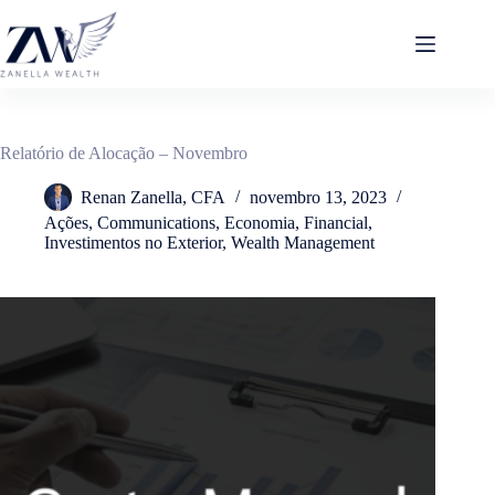
Pular
para
o
conteúdo
Relatório de Alocação – Novembro
Renan Zanella, CFA
novembro 13, 2023
Ações
,
Communications
,
Economia
,
Financial
,
Investimentos no Exterior
,
Wealth Management