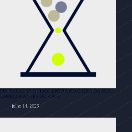
PIX TAXADO? O FISCO ENTRA NO CAIXA DA SUA
EMPRESA ANTES DE VOCÊ
julho 14, 2026