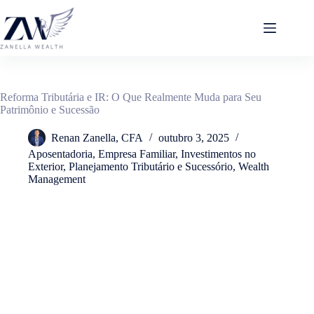
Pular
para
o
conteúdo
Reforma Tributária e IR: O Que Realmente Muda para Seu
Patrimônio e Sucessão
Renan Zanella, CFA
outubro 3, 2025
Aposentadoria
,
Empresa Familiar
,
Investimentos no
Exterior
,
Planejamento Tributário e Sucessório
,
Wealth
Management