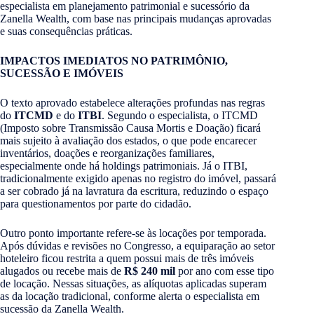
especialista em planejamento patrimonial e sucessório da
Zanella Wealth, com base nas principais mudanças aprovadas
e suas consequências práticas.
IMPACTOS IMEDIATOS NO PATRIMÔNIO,
SUCESSÃO E IMÓVEIS
O texto aprovado estabelece alterações profundas nas regras
do
ITCMD
e do
ITBI
. Segundo o especialista, o ITCMD
(Imposto sobre Transmissão Causa Mortis e Doação) ficará
mais sujeito à avaliação dos estados, o que pode encarecer
inventários, doações e reorganizações familiares,
especialmente onde há holdings patrimoniais. Já o ITBI,
tradicionalmente exigido apenas no registro do imóvel, passará
a ser cobrado já na lavratura da escritura, reduzindo o espaço
para questionamentos por parte do cidadão.
Outro ponto importante refere-se às locações por temporada.
Após dúvidas e revisões no Congresso, a equiparação ao setor
hoteleiro ficou restrita a quem possui mais de três imóveis
alugados ou recebe mais de
R$ 240 mil
por ano com esse tipo
de locação. Nessas situações, as alíquotas aplicadas superam
as da locação tradicional, conforme alerta o especialista em
sucessão da Zanella Wealth.