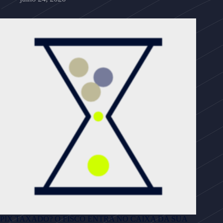
PIX TAXADO? O FISCO ENTRA NO CAIXA DA SUA