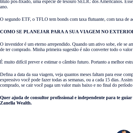
título pós-fixado, uma espécie de tesouro SELIC dos Americanos. Ess
ano.
O segundo ETF, o TFLO tem bonds com taxa flutuante, com taxa de ad
COMO SE PLANEJAR PARA A SUA VIAGEM NO EXTERIO
O investidor é um eterno arrependido. Quando um ativo sobe, ele se a
de ter comprado. Minha primeira sugestão é não converter todo o valor d
É muito difícil prever e estimar o câmbio futuro. Portanto a melhor estr
Defina a data da sua viagem, veja quantos meses faltam para esse comp
expressivo você pode fazer todas as semanas, ou a cada 15 dias. Assim 
comprado, se cair você paga um valor mais baixo e no final do período
Quer ajuda de consultor profissional e independente para te gui
Zanella Wealth.