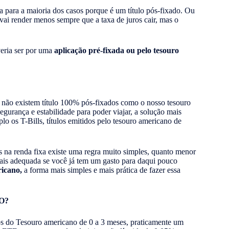
a para a maioria dos casos porque é um título pós-fixado. Ou
e vai render menos sempre que a taxa de juros cair, mas o
veria ser por uma
aplicação pré-fixada ou pelo tesouro
 não existem título 100% pós-fixados como o nosso tesouro
segurança e estabilidade para poder viajar, a solução mais
o os T-Bills, títulos emitidos pelo tesouro americano de
s na renda fixa existe uma regra muito simples, quanto menor
 mais adequada se você já tem um gasto para daqui pouco
ricano,
a forma mais simples e mais prática de fazer essa
O?
do Tesouro americano de 0 a 3 meses, praticamente um