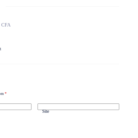
, CFA
1
com
*
Site