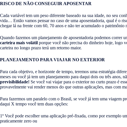
RISCO DE NÃO CONSEGUIR APOSENTAR
Cada variável tem um peso diferente baseado na sua idade, no seu conh
vida… Então vamos pensar no caso de uma aposentadoria, qual é o ris
chegar lá na frente com 60, 70 anos e não ter acumulado o patrimônio 
Quando fazemos um planejamento de aposentadoria podemos correr um
carteira mais volátil
porque você não precisa do dinheiro hoje, logo 
carteira no longo prazo terá um retorno maior.
PLANEJAMENTO PARA VIAJAR NO EXTERIOR
Para cada objetivo, e horizonte de tempo, teremos uma estratégia difer
meses ou você já tem um planejamento para daqui dois ou três anos, 
previsibilidade!
Se você vai viajar para o exterior no curto prazo é es
provavelmente vai render menos do que outras aplicações, mas com ma
Para fazermos um paralelo com o Brasil, se você já tem uma viagem pr
daqui X tempo você tem duas opções:
1º Você pode escolher uma aplicação pré-fixada, como por exemplo um t
praticamente zero ou