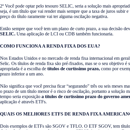
2º Você pode optar pelo tesouro SELIC, seria a solução mais apropriad
seja, é um título que vai render mais sempre que a taxa de juros subir 
preço do título raramente vai ter alguma oscilação negativa.
Então sempre que você tem um plano de curto prazo, a sua decisão de
SELIC.
Uma aplicação de LCI ou CDB também funcionaria.
COMO FUNCIONA A RENDA FIXA DOS EUA?
Nos Estados Unidos e no mercado de renda fixa internacional em geral
Selic. Os títulos de renda fixa são pré-fixados, mas se o seu objetivo é 
apropriada é a escolha de
títulos de curtíssimo prazo,
como por exempl
prazo inferior a um ano.
Não significa que você precisa ficar “segurando” três ou seis meses ma
o prazo de um título menor é o risco de oscilação, portanto a solução
tempo seria exposição
a títulos de curtíssimo prazo do governo ame
aplicação é através ETFs.
QUAIS OS MELHORES ETFS DE RENDA FIXA AMERICAN
Dois exemplos de ETFs são SGOV e TFLO. O ETF SGOV, tem títulos 