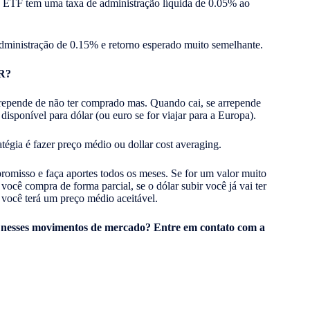
e ETF tem uma taxa de administração líquida de 0.05% ao
ministração de 0.15% e retorno esperado muito semelhante.
R?
rrepende de não ter comprado mas. Quando cai, se arrepende
isponível para dólar (ou euro se for viajar para a Europa).
atégia é fazer preço médio ou dollar cost averaging.
romisso e faça aportes todos os meses. Se for um valor muito
você compra de forma parcial, se o dólar subir você já vai ter
 você terá um preço médio aceitável.
ar nesses movimentos de mercado? Entre em contato com a