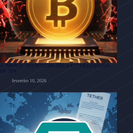
A “MORTE” DO BITCOIN (PELA 477ª VEZ): QUEDA
DE 50%
fevereiro 10, 2026