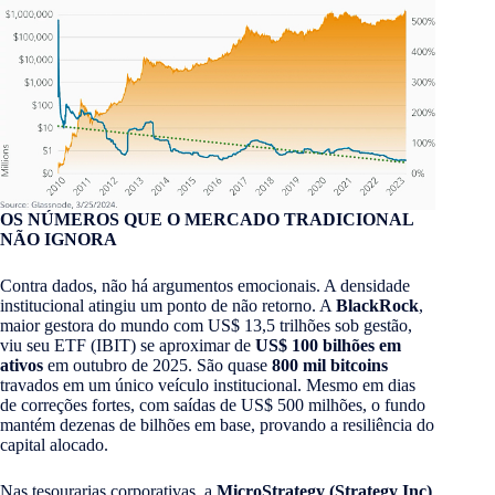
OS NÚMEROS QUE O MERCADO TRADICIONAL
NÃO IGNORA
Contra dados, não há argumentos emocionais. A densidade
institucional atingiu um ponto de não retorno. A
BlackRock
,
maior gestora do mundo com US$ 13,5 trilhões sob gestão,
viu seu ETF (IBIT) se aproximar de
US$ 100 bilhões em
ativos
em outubro de 2025. São quase
800 mil bitcoins
travados em um único veículo institucional. Mesmo em dias
de correções fortes, com saídas de US$ 500 milhões, o fundo
mantém dezenas de bilhões em base, provando a resiliência do
capital alocado.
Nas tesourarias corporativas, a
MicroStrategy (Strategy Inc)