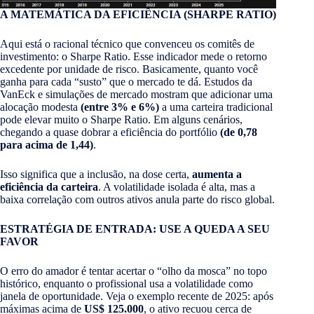
A MATEMÁTICA DA EFICIÊNCIA (SHARPE RATIO)
Aqui está o racional técnico que convenceu os comitês de
investimento: o Sharpe Ratio. Esse indicador mede o retorno
excedente por unidade de risco. Basicamente, quanto você
ganha para cada “susto” que o mercado te dá. Estudos da
VanEck e simulações de mercado mostram que adicionar uma
alocação modesta
(entre 3% e 6%)
a uma carteira tradicional
pode elevar muito o Sharpe Ratio. Em alguns cenários,
chegando a quase dobrar a eficiência do portfólio
(de 0,78
para acima de 1,44)
.
Isso significa que a inclusão, na dose certa,
aumenta a
eficiência da carteira
. A volatilidade isolada é alta, mas a
baixa correlação com outros ativos anula parte do risco global.
ESTRATÉGIA DE ENTRADA: USE A QUEDA A SEU
FAVOR
O erro do amador é tentar acertar o “olho da mosca” no topo
histórico, enquanto o profissional usa a volatilidade como
janela de oportunidade. Veja o exemplo recente de 2025: após
máximas acima de
US$ 125.000
, o ativo recuou cerca de