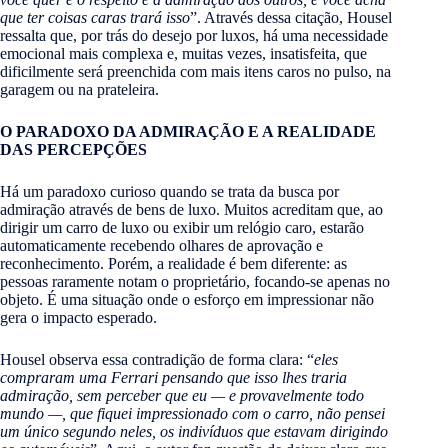
que ter coisas caras trará isso
”. Através dessa citação, Housel
ressalta que, por trás do desejo por luxos, há uma necessidade
emocional mais complexa e, muitas vezes, insatisfeita, que
dificilmente será preenchida com mais itens caros no pulso, na
garagem ou na prateleira.
O PARADOXO DA ADMIRAÇÃO E A REALIDADE
DAS PERCEPÇÕES
Há um paradoxo curioso quando se trata da busca por
admiração através de bens de luxo. Muitos acreditam que, ao
dirigir um carro de luxo ou exibir um relógio caro, estarão
automaticamente recebendo olhares de aprovação e
reconhecimento. Porém, a realidade é bem diferente: as
pessoas raramente notam o proprietário, focando-se apenas no
objeto. É uma situação onde o esforço em impressionar não
gera o impacto esperado.
Housel observa essa contradição de forma clara: “
eles
compraram uma Ferrari pensando que isso lhes traria
admiração, sem perceber que eu — e provavelmente todo
mundo —, que fiquei impressionado com o carro, não pensei
um único segundo neles, os indivíduos que estavam dirigindo