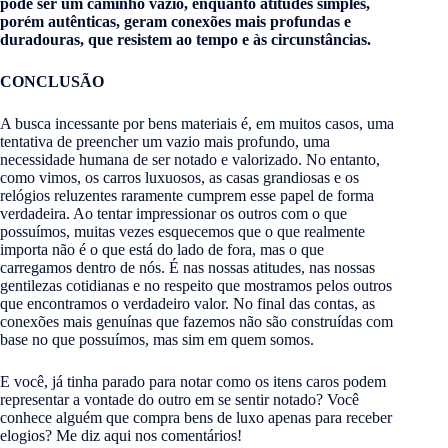
pode ser um caminho vazio, enquanto atitudes simples,
porém autênticas, geram conexões mais profundas e
duradouras, que resistem ao tempo e às circunstâncias.
CONCLUSÃO
A busca incessante por bens materiais é, em muitos casos, uma
tentativa de preencher um vazio mais profundo, uma
necessidade humana de ser notado e valorizado. No entanto,
como vimos, os carros luxuosos, as casas grandiosas e os
relógios reluzentes raramente cumprem esse papel de forma
verdadeira. Ao tentar impressionar os outros com o que
possuímos, muitas vezes esquecemos que o que realmente
importa não é o que está do lado de fora, mas o que
carregamos dentro de nós. É nas nossas atitudes, nas nossas
gentilezas cotidianas e no respeito que mostramos pelos outros
que encontramos o verdadeiro valor. No final das contas, as
conexões mais genuínas que fazemos não são construídas com
base no que possuímos, mas sim em quem somos.
E você, já tinha parado para notar como os itens caros podem
representar a vontade do outro em se sentir notado? Você
conhece alguém que compra bens de luxo apenas para receber
elogios? Me diz aqui nos comentários!