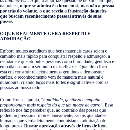
os automóveis
”. Aqui, o autor faz questão de deixar claro que,
na prática,
o que se admira é o luxo em si, mas não a pessoa
por trás do volante, o que revela a frustração daqueles
que buscam reconhecimento pessoal através de suas
posses.
O QUE REALMENTE GERA RESPEITO E
ADMIRAÇÃO
Embora muitos acreditem que bens materiais caros sejam o
caminho mais rápido para conquistar respeito e admiração, a
realidade é que atributos pessoais como humildade, gentileza e
empatia costumam ser muito mais eficazes. Quando o foco
está em construir relacionamentos genuínos e demonstrar
caráter, o reconhecimento vem de maneira mais natural e
duradoura, criando laços mais fortes e significativos com as
pessoas ao nosso redor.
Como Housel aponta, “
humildade, gentileza e empatia
proporcionam mais respeito do que um motor de carro
”. Essa
reflexão nos faz perceber que, ao contrário das posses que
podem impressionar momentaneamente, são as qualidades
humanas que verdadeiramente conquistam a admiração de
longo prazo.
Buscar aprovação através de bens de luxo