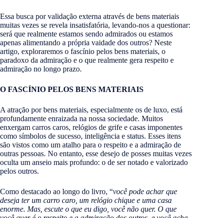
Essa busca por validação externa através de bens materiais
muitas vezes se revela insatisfatória, levando-nos a questionar:
será que realmente estamos sendo admirados ou estamos
apenas alimentando a própria vaidade dos outros? Neste
artigo, exploraremos o fascínio pelos bens materiais, o
paradoxo da admiração e o que realmente gera respeito e
admiração no longo prazo.
O FASCÍNIO PELOS BENS MATERIAIS
A atração por bens materiais, especialmente os de luxo, está
profundamente enraizada na nossa sociedade. Muitos
enxergam carros caros, relógios de grife e casas imponentes
como símbolos de sucesso, inteligência e status. Esses itens
são vistos como um atalho para o respeito e a admiração de
outras pessoas. No entanto, esse desejo de posses muitas vezes
oculta um anseio mais profundo: o de ser notado e valorizado
pelos outros.
Como destacado ao longo do livro, “
você pode achar que
deseja ter um carro caro, um relógio chique e uma casa
enorme. Mas, escute o que eu digo, você não quer. O que
você quer é o respeito e a admiração dos outros, e você acha