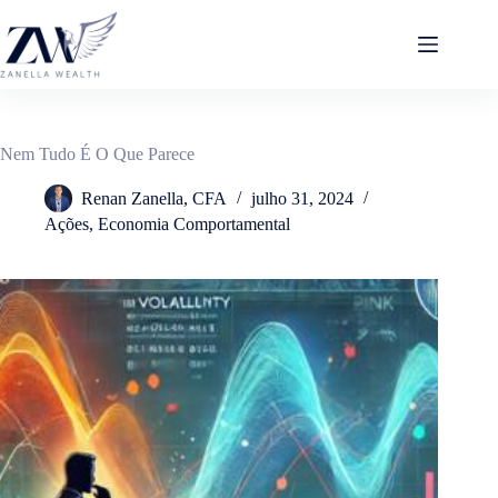
Pular
para
o
conteúdo
Nem Tudo É O Que Parece
Renan Zanella, CFA
julho 31, 2024
Ações
,
Economia Comportamental