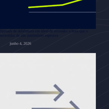
Spreads de debêntures em nível de recessão: a hora que o
investidor de alto patrimônio esperava
junho 4, 2026