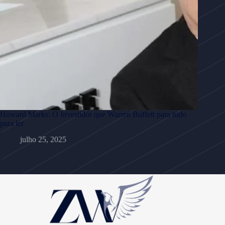
Howard Marks: O Investidor que Warren Buffett para tudo
para ler
julho 25, 2025