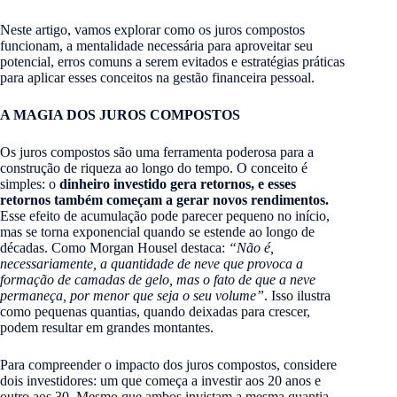
Neste artigo, vamos explorar como os juros compostos
funcionam, a mentalidade necessária para aproveitar seu
potencial, erros comuns a serem evitados e estratégias práticas
para aplicar esses conceitos na gestão financeira pessoal.
A MAGIA DOS JUROS COMPOSTOS
Os juros compostos são uma ferramenta poderosa para a
construção de riqueza ao longo do tempo. O conceito é
simples: o
dinheiro investido gera retornos, e esses
retornos também começam a gerar novos rendimentos.
Esse efeito de acumulação pode parecer pequeno no início,
mas se torna exponencial quando se estende ao longo de
décadas. Como Morgan Housel destaca:
“Não é,
necessariamente, a quantidade de neve que provoca a
formação de camadas de gelo, mas o fato de que a neve
permaneça, por menor que seja o seu volume”
​. Isso ilustra
como pequenas quantias, quando deixadas para crescer,
podem resultar em grandes montantes.
Para compreender o impacto dos juros compostos, considere
dois investidores: um que começa a investir aos 20 anos e
outro aos 30. Mesmo que ambos invistam a mesma quantia