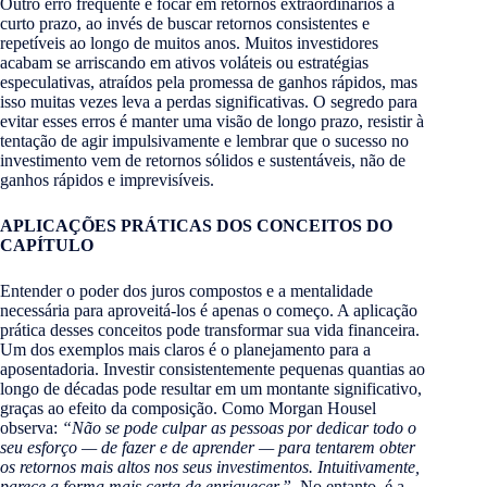
Outro erro frequente é focar em retornos extraordinários a
curto prazo, ao invés de buscar retornos consistentes e
repetíveis ao longo de muitos anos. Muitos investidores
acabam se arriscando em ativos voláteis ou estratégias
especulativas, atraídos pela promessa de ganhos rápidos, mas
isso muitas vezes leva a perdas significativas. O segredo para
evitar esses erros é manter uma visão de longo prazo, resistir à
tentação de agir impulsivamente e lembrar que o sucesso no
investimento vem de retornos sólidos e sustentáveis, não de
ganhos rápidos e imprevisíveis.
APLICAÇÕES PRÁTICAS DOS CONCEITOS DO
CAPÍTULO
Entender o poder dos juros compostos e a mentalidade
necessária para aproveitá-los é apenas o começo. A aplicação
prática desses conceitos pode transformar sua vida financeira.
Um dos exemplos mais claros é o planejamento para a
aposentadoria. Investir consistentemente pequenas quantias ao
longo de décadas pode resultar em um montante significativo,
graças ao efeito da composição. Como Morgan Housel
observa:
“Não se pode culpar as pessoas por dedicar todo o
seu esforço — de fazer e de aprender — para tentarem obter
os retornos mais altos nos seus investimentos. Intuitivamente,
parece a forma mais certa de enriquecer.”
​. No entanto, é a