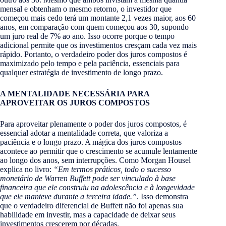
mensal e obtenham o mesmo retorno, o investidor que
começou mais cedo terá um montante 2,1 vezes maior, aos 60
anos, em comparação com quem começou aos 30, supondo
um juro real de 7% ao ano. Isso ocorre porque o tempo
adicional permite que os investimentos cresçam cada vez mais
rápido. Portanto, o verdadeiro poder dos juros compostos é
maximizado pelo tempo e pela paciência, essenciais para
qualquer estratégia de investimento de longo prazo.
A MENTALIDADE NECESSÁRIA PARA
APROVEITAR OS JUROS COMPOSTOS
Para aproveitar plenamente o poder dos juros compostos, é
essencial adotar a mentalidade correta, que valoriza a
paciência e o longo prazo. A mágica dos juros compostos
acontece ao permitir que o crescimento se acumule lentamente
ao longo dos anos, sem interrupções. Como Morgan Housel
explica no livro:
“Em termos práticos, todo o sucesso
monetário de Warren Buffett pode ser vinculado à base
financeira que ele construiu na adolescência e à longevidade
que ele manteve durante a terceira idade.”
​. Isso demonstra
que o verdadeiro diferencial de Buffett não foi apenas sua
habilidade em investir, mas a capacidade de deixar seus
investimentos crescerem por décadas.