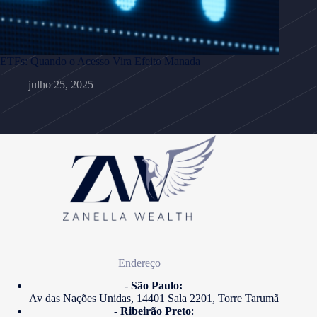
ETFs: Quando o Acesso Vira Efeito Manada
julho 25, 2025
Endereço
-
São Paulo:
Av das Nações Unidas, 14401 Sala 2201, Torre Tarumã
-
Ribeirão Preto
: