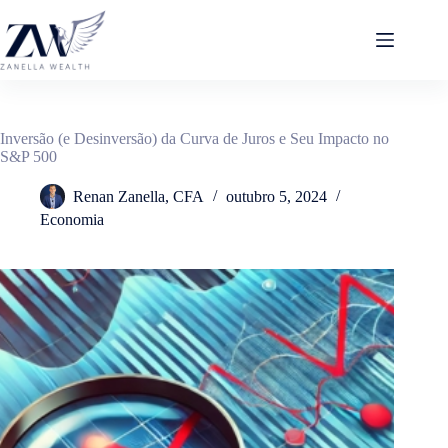
Pular
para
o
conteúdo
Inversão (e Desinversão) da Curva de Juros e Seu Impacto no
S&P 500
Renan Zanella, CFA
outubro 5, 2024
Economia