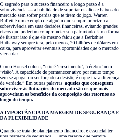
O segredo para o sucesso financeiro a longo prazo é a
sobrevivência — a habilidade de suportar os altos e baixos do
mercado sem sofrer perdas que te tirem do jogo. Warren
Buffett é um exemplo de alguém que sempre priorizou a
sobrevivência em suas decisões financeiras, evitando grandes
riscos que poderiam comprometer seu patrimônio. Uma forma
de ilustrar isso é que ele mesmo falou que a Berkshire
Hathaway sempre terá, pelo menos, 20 bilhões de dólares em
caixa, para aproveitar eventuais oportunidades que o mercado
vier a dar.
Como Housel coloca, “não é ‘crescimento’, ‘cérebro’ nem
‘visão’. A capacidade de permanecer ativo por muito tempo,
sem se apagar ou ser forçado a desistir, é o que faz a diferença
de verdade.” Em outras palavras,
aqueles que conseguem
sobreviver às flutuações do mercado são os que mais
aproveitam os benefícios da composição dos retornos ao
longo do tempo.
A IMPORTÂNCIA DA MARGEM DE SEGURANÇA E
DA FLEXIBILIDADE
Quando se trata de planejamento financeiro, é essencial ter
uma margem de segurança — uma reserva que permita