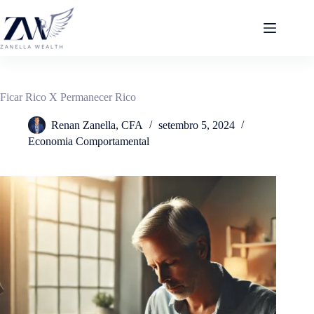
Pular
para
o
conteúdo
Ficar Rico X Permanecer Rico
Renan Zanella, CFA
setembro 5, 2024
Economia Comportamental