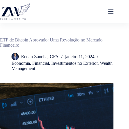
Pular
para
o
conteúdo
ETF de Bitcoin Aprovado: Uma Revolução no Mercado
Financeiro
Renan Zanella, CFA
janeiro 11, 2024
Economia
,
Financial
,
Investimentos no Exterior
,
Wealth
Management