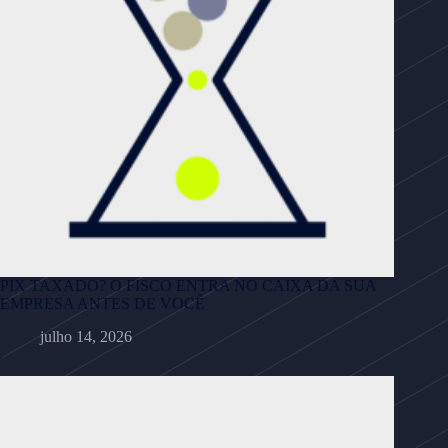
PIX TAXADO? O FISCO ENTRA NO CAIXA DA SUA
EMPRESA ANTES DE VOCÊ
julho 14, 2026