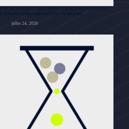
ENERGIA FAZ O IBOVESPA SUBIR ENQUANTO O
ESTRANGEIRO ABANDONA O BRASIL
julho 24, 2026