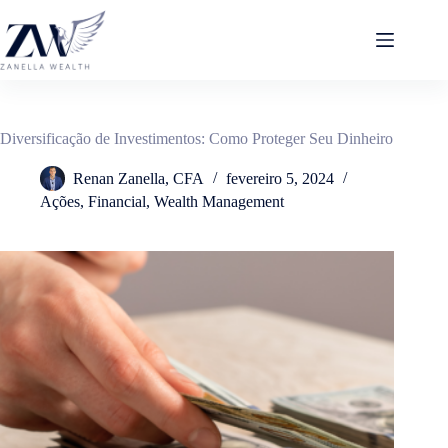
Pular
para
o
conteúdo
Diversificação de Investimentos: Como Proteger Seu Dinheiro
Renan Zanella, CFA
fevereiro 5, 2024
Ações
,
Financial
,
Wealth Management