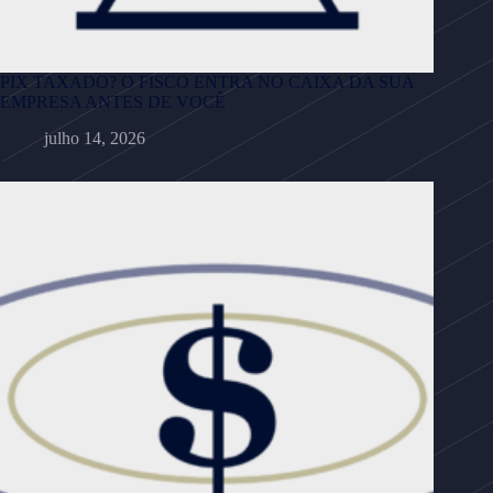
PIX TAXADO? O FISCO ENTRA NO CAIXA DA SUA
EMPRESA ANTES DE VOCÊ
julho 14, 2026