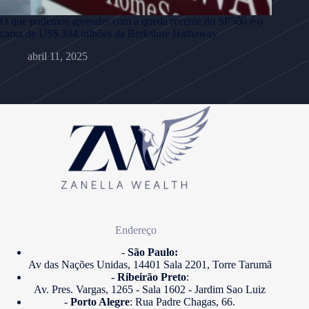
O que podemos aprender com a queda recente do SP500 e o
caixa de US$ 334 bilhões da Berkshire Hathaway
abril 11, 2025
Endereço
-
São Paulo:
Av das Nações Unidas, 14401 Sala 2201, Torre Tarumã
-
Ribeirão Preto
:
Av. Pres. Vargas, 1265 - Sala 1602 - Jardim Sao Luiz
-
Porto Alegre
: Rua Padre Chagas, 66.