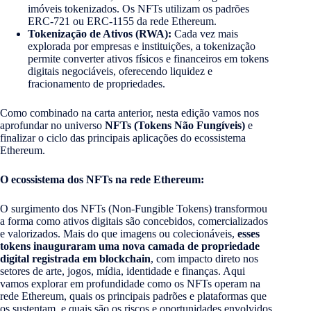
imóveis tokenizados. Os NFTs utilizam os padrões
ERC-721 ou ERC-1155 da rede Ethereum.
Tokenização de Ativos (RWA):
Cada vez mais
explorada por empresas e instituições, a tokenização
permite converter ativos físicos e financeiros em tokens
digitais negociáveis, oferecendo liquidez e
fracionamento de propriedades.
Como combinado na carta anterior, nesta edição vamos nos
aprofundar no universo
NFTs (Tokens Não Fungíveis)
e
finalizar o ciclo das principais aplicações do ecossistema
Ethereum.
O ecossistema dos NFTs na rede Ethereum:
O surgimento dos NFTs (Non-Fungible Tokens) transformou
a forma como ativos digitais são concebidos, comercializados
e valorizados. Mais do que imagens ou colecionáveis,
esses
tokens inauguraram uma nova camada de propriedade
digital registrada em blockchain
, com impacto direto nos
setores de arte, jogos, mídia, identidade e finanças. Aqui
vamos explorar em profundidade como os NFTs operam na
rede Ethereum, quais os principais padrões e plataformas que
os sustentam, e quais são os riscos e oportunidades envolvidos