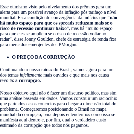
Esse otimismo visto pelo nivelamento dos prêmios gera um
alerta para um possível avanço da inflação pós tarifaço a nível
mundial. Essa condição de convergência dá indícios que
“não
há muito espaço para que os spreads reduzam mais se o
risco de recessão continuar baixo
”, mas há “muito espaço
para que eles se ampliem se o risco de recessão voltar ao
radar”, disse Jonny Goulden, chefe de estratégia de renda fixa
para mercados emergentes do JPMorgan.
O PREÇO DA CORRUPÇÃO
Continuando o nosso raio-x do Brasil, vamos agora para um
dos temas
infelizmente
mais ouvidos e que mais nos causa
revolta:
a corrupção
.
Nosso objetivo aqui não é fazer um discurso político, mas sim
uma análise baseada em dados. Vamos construir um raciocínio
que parte dos casos concretos para chegar à dimensão total do
problema. Começaremos posicionando o Brasil no mapa
mundial da corrupção, para depois entendermos como isso se
manifesta aqui dentro e, por fim, qual o verdadeiro custo
estimado da corrupção que todos nós pagamos.