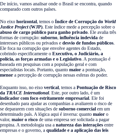
De início, vamos analisar onde o Brasil se encontra, quando
comparado com outros países.
No eixo
horizontal
, temos o
Índice de Corrupção do
World
Justice Project
(WJP)
. Este índice mede a percepção sobre o
abuso de cargo público para ganho privado
. Ele avalia três
formas de corrupção:
suborno
,
influência indevida
de
interesses públicos ou privados e
desvio de fundos públicos
.
Ele foca na corrupção que envolve agentes do Estado,
cobrindo especificamente o
Executivo, o Judiciário, a
polícia, as forças armadas e o Legislativo
. A pontuação é
baseada em pesquisas com a população geral e com
especialistas locais. Portanto, quanto
maior
a pontuação,
menor
a percepção de corrupção nessas esferas do poder.
Enquanto isso, no eixo
vertical
, temos a
Pontuação de Risco
da
TRACE International
. Este, por outro lado, é um
indicador com foco estritamente empresarial
. Ele foi
desenhado para ajudar as companhias a avaliarem o risco de
se depararem com situações de
suborno comercial
em um
determinado país. A lógica aqui é inversa: quanto
maior
o
valor,
maior o risco
de uma empresa ser solicitada a pagar
propina. A metodologia usa a
natureza das interações
entre
empresas e o governo, a
qualidade e a aplicação das leis