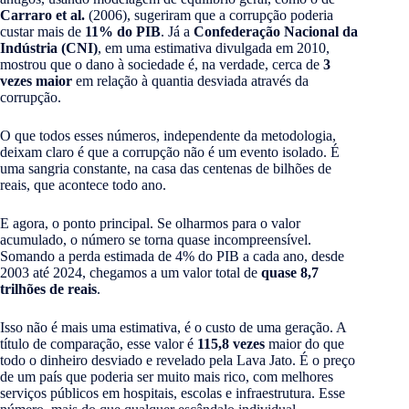
Carraro et al.
(2006), sugeriram que a corrupção poderia
custar mais de
11% do PIB
. Já a
Confederação Nacional da
Indústria (CNI)
, em uma estimativa divulgada em 2010,
mostrou que o dano à sociedade é, na verdade, cerca de
3
vezes maior
em relação à quantia desviada através da
corrupção.
O que todos esses números, independente da metodologia,
deixam claro é que a corrupção não é um evento isolado. É
uma sangria constante, na casa das centenas de bilhões de
reais, que acontece todo ano.
E agora, o ponto principal. Se olharmos para o valor
acumulado, o número se torna quase incompreensível.
Somando a perda estimada de 4% do PIB a cada ano, desde
2003 até 2024, chegamos a um valor total de
quase 8,7
trilhões de reais
.
Isso não é mais uma estimativa, é o custo de uma geração. A
título de comparação, esse valor é
115,8 vezes
maior do que
todo o dinheiro desviado e revelado pela Lava Jato. É o preço
de um país que poderia ser muito mais rico, com melhores
serviços públicos em hospitais, escolas e infraestrutura. Esse