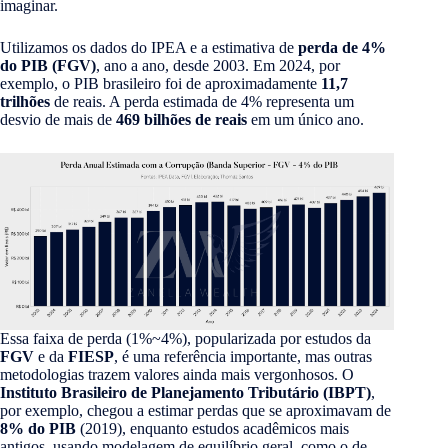
imaginar.
Utilizamos os dados do IPEA e a estimativa de
perda de 4%
do PIB (FGV)
, ano a ano, desde 2003. Em 2024, por
exemplo, o PIB brasileiro foi de aproximadamente
11,7
trilhões
de reais. A perda estimada de 4% representa um
desvio de mais de
469 bilhões de reais
em um único ano.
Essa faixa de perda (1%~4%), popularizada por estudos da
FGV
e da
FIESP
, é uma referência importante, mas outras
metodologias trazem valores ainda mais vergonhosos. O
Instituto Brasileiro de Planejamento Tributário (IBPT)
,
por exemplo, chegou a estimar perdas que se aproximavam de
8% do PIB
(2019), enquanto estudos acadêmicos mais
antigos, usando modelagem de equilíbrio geral, como o de