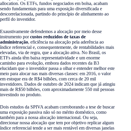
allocation. Os ETFs, fundos negociados em bolsa, acabam
sendo fundamentais para uma exposição diversificada e
descorrelacionada, partindo do princípio de alinhamento ao
perfil do investidor.
Exaustivamente defendemos a alocação por meio desse
instrumento por
custos reduzidos de taxas de
administração
, eficiência na alocação pela aderência ao
índice referencial e, consequentemente, de rentabilidades mais
elevadas, via de regra, que a alocação ativa. No Brasil, os
ETFs ainda têm baixa representatividade e um enorme
caminho para evolução, embora dados recentes da B3
elucidam que o investidor passa a olhar e entender melhor este
meio para alocar nas mais diversas classes: em 2016, o valor
em estoque era de R$4 bilhões, com cerca de 20 mil
investidores. Dados de outubro de 2024 indicam que já atingiu
mais de R$50 bilhões, com aproximadamente 550 mil pessoas
investindo no produto.
Dois estudos da SPIVA acabam corroborando a tese de buscar
uma exposição passiva não só no mérito doméstico, como
também para a nossa alocação internacional. Ou seja,
direcionar nossa alocação que tem por objetivo replicar algum
índice referencial tende a ser mais rentável em diversas janelas