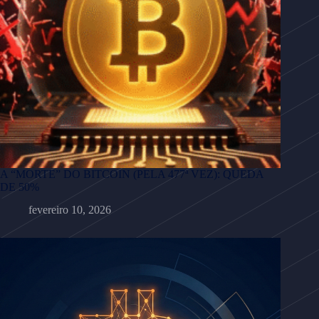
A “MORTE” DO BITCOIN (PELA 477ª VEZ): QUEDA
DE 50%
fevereiro 10, 2026