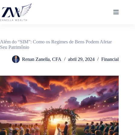
Pular
para
o
conteúdo
Além do “SIM”: Como os Regimes de Bens Podem Afetar
Seu Patrimônio
Renan Zanella, CFA
abril 29, 2024
Financial