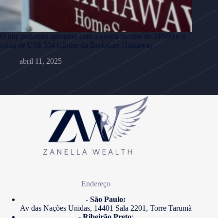
O que podemos aprender com a queda recente do SP500 e o
caixa de US$ 334 bilhões da Berkshire Hathaway
abril 11, 2025
Endereço
-
São Paulo:
Av das Nações Unidas, 14401 Sala 2201, Torre Tarumã
-
Ribeirão Preto
: