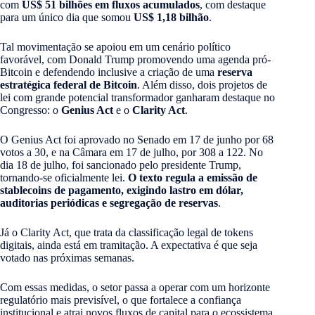
com
US$ 51 bilhões em fluxos acumulados
, com destaque
para um único dia que somou
US$ 1,18 bilhão
.
Tal movimentação se apoiou em um cenário político
favorável, com Donald Trump promovendo uma agenda pró-
Bitcoin e defendendo inclusive a criação de uma
reserva
estratégica federal de Bitcoin
. Além disso, dois projetos de
lei com grande potencial transformador ganharam destaque no
Congresso: o
Genius Act
e o
Clarity Act
.
O Genius Act foi aprovado no Senado em 17 de junho por 68
votos a 30, e na Câmara em 17 de julho, por 308 a 122. No
dia 18 de julho, foi sancionado pelo presidente Trump,
tornando-se oficialmente lei.
O texto regula a emissão de
stablecoins de pagamento, exigindo lastro em dólar,
auditorias periódicas e segregação de reservas
.
Já o Clarity Act, que trata da classificação legal de tokens
digitais, ainda está em tramitação. A expectativa é que seja
votado nas próximas semanas.
Com essas medidas, o setor passa a operar com um horizonte
regulatório mais previsível, o que fortalece a confiança
institucional e atrai novos fluxos de capital para o ecossistema