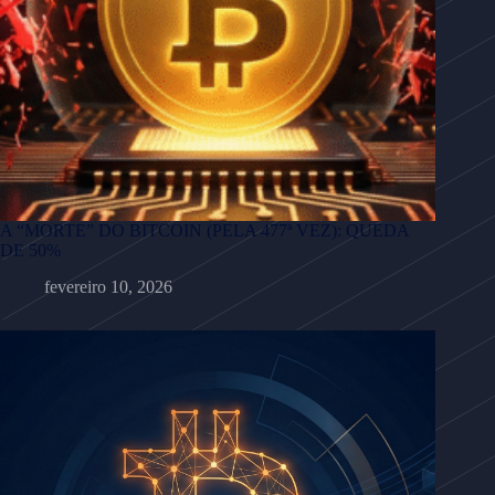
A “MORTE” DO BITCOIN (PELA 477ª VEZ): QUEDA
DE 50%
fevereiro 10, 2026