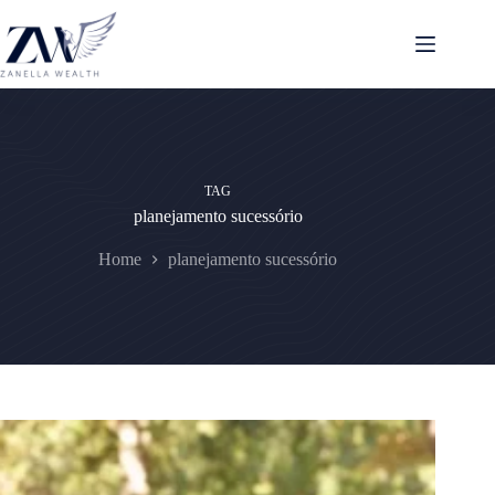
Pular
para
o
conteúdo
TAG
planejamento sucessório
Home
planejamento sucessório