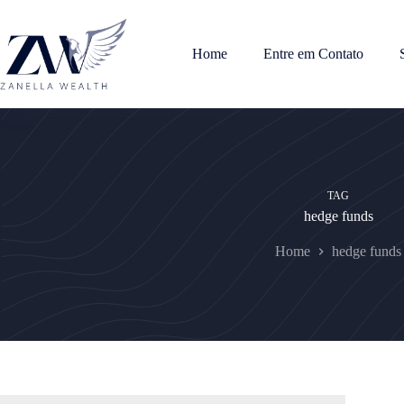
Pular
para
o
Home
Entre em Contato
conteúdo
TAG
hedge funds
Home
hedge funds