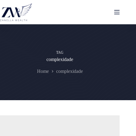
Pular
para
o
conteúdo
TAG
complexidade
Home
complexidade