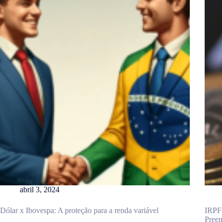
abril 3, 2024
Dólar x Ibovespa: A proteção para a renda variável
IRPF 
Pree