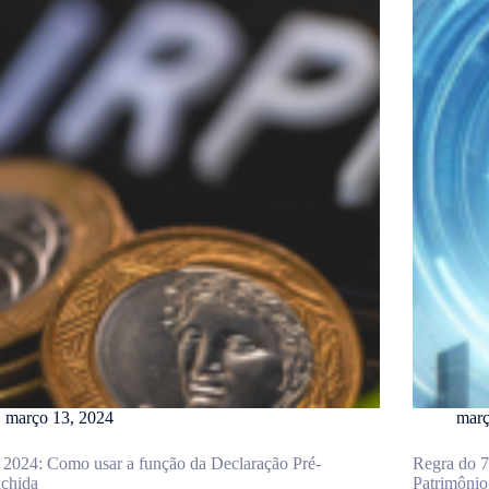
março 13, 2024
març
2024: Como usar a função da Declaração Pré-
Regra do 7
nchida
Patrimônio