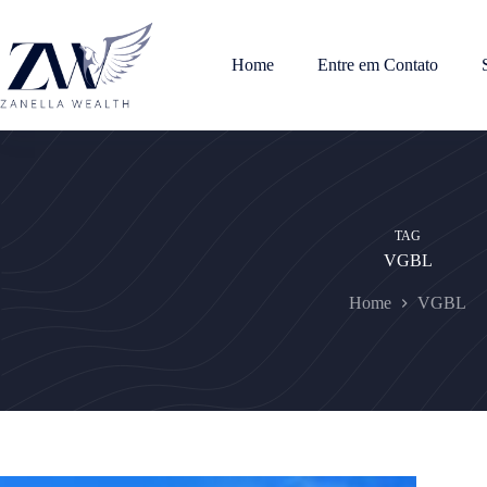
Pular
para
o
Home
Entre em Contato
conteúdo
TAG
VGBL
Home
VGBL