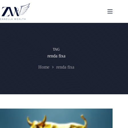
Pular
para
o
conteúdo
TAG
renda fixa
Home
renda fixa