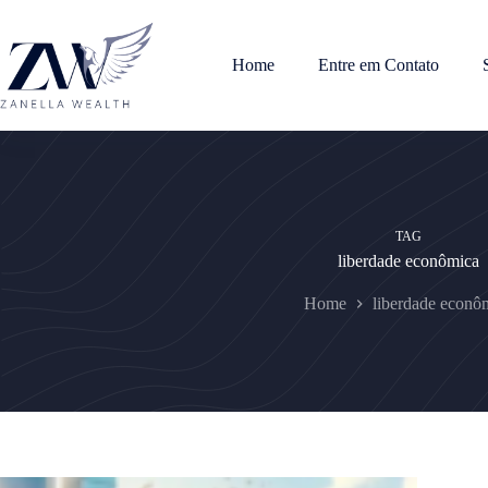
Pular
para
o
Home
Entre em Contato
conteúdo
TAG
liberdade econômica
Home
liberdade econô