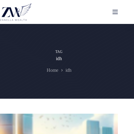
Pular
para
o
conteúdo
TAG
idh
Home
idh