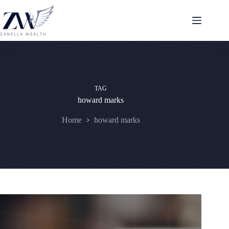
Pular
para
o
conteúdo
TAG
howard marks
Home
howard marks