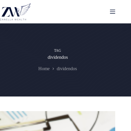
Pular
para
o
conteúdo
TAG
dividendos
Home
dividendos