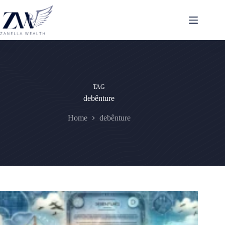
Pular
para
o
conteúdo
TAG
debênture
Home
debênture