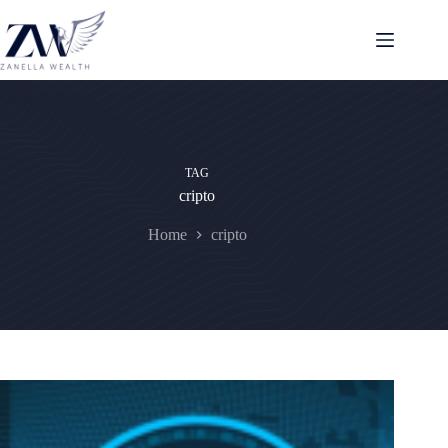
Pular
para
o
conteúdo
TAG
cripto
Home
cripto