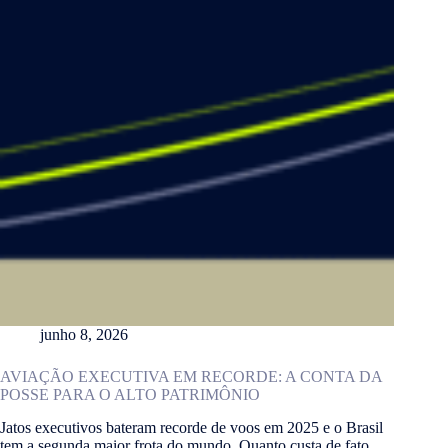
junho 8, 2026
AVIAÇÃO EXECUTIVA EM RECORDE: A CONTA DA
POSSE PARA O ALTO PATRIMÔNIO
Jatos executivos bateram recorde de voos em 2025 e o Brasil
tem a segunda maior frota do mundo. Quanto custa de fato