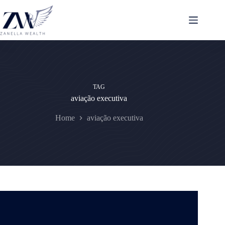
Pular
para
o
conteúdo
TAG
aviação executiva
Home
aviação executiva