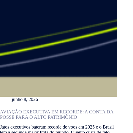
junho 8, 2026
AVIAÇÃO EXECUTIVA EM RECORDE: A CONTA DA
POSSE PARA O ALTO PATRIMÔNIO
Jatos executivos bateram recorde de voos em 2025 e o Brasil
tem a segunda maior frota do mundo. Quanto custa de fato