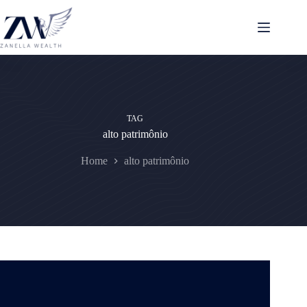
Pular
para
o
conteúdo
TAG
alto patrimônio
Home
alto patrimônio